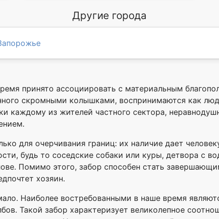
Другие города
Запорожье
ремя принято ассоциировать с материальным благопол
енного скромными колышками, воспринимаются как лю
и каждому из жителей частного сектора, неравнодушн
ением.
ько для очерчивания границ: их наличие дает челове
ости, будь то соседские собаки или куры, детвора с 
ове. Помимо этого, забор способен стать завершающи
едпочтет хозяин.
ало. Наиболее востребованными в наше время являютс
бов. Такой забор характеризует великолепное соотнош