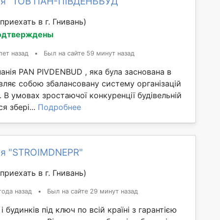
я "ТОВ ПАН-ПІВДЕНЬБУД"
приехать в г. Гнивань)
одтверждены
лет назад
•
Был на сайте 59 минут назад
анія PAN PIVDENBUD , яка була заснована в
вляє собою збалансовану систему організацій
. В умовах зростаючої конкуренції будівельній
я збері...
Подробнее
я "STROIMDNEPR"
приехать в г. Гнивань)
года назад
•
Был на сайте 29 минут назад
 будинків під ключ по всій країні з гарантією