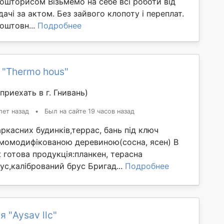
ошторисом Візьмемо на себе всі роботи від
ачі за актом. Без зайвого клопоту і переплат.
оштовн...
Подробнее
 "Thermo hous"
приехать в г. Гнивань)
лет назад
•
Был на сайте 19 часов назад
ркасних будинків,террас, бань під ключ
момодифікованою деревиною(сосна, ясен) В
 готова продукція:планкен, терасна
с,калібрований брус Бригад...
Подробнее
 "Aysav llc"