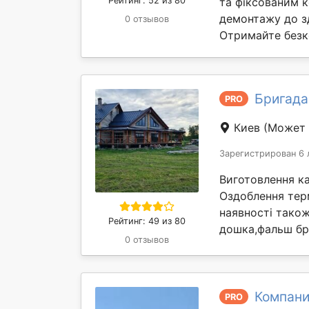
Рейтинг: 52 из 80
та фіксованим к
демонтажу до зд
0 отзывов
Отримайте безк
Бригада
PRO
Киев
(Может 
Зарегистрирован 6 
Виготовлення ка
Оздоблення тер
наявності також
Рейтинг: 49 из 80
дошка,фальш бру
0 отзывов
Компания
PRO