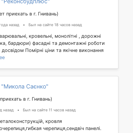
 "Реконсбудплюс"
т приехать в г. Гнивань)
года назад
•
Был на сайте 18 часов назад
варювальні, кровельні, монолітні , дорожні
ка, бардюри) фасадні та демонтажні роботи
с досвідом Помірні ціни та якічне виконання
ее
 "Микола Саєнко"
приехать в г. Гнивань)
д назад
•
Был на сайте 11 часов назад
еталоконструкцій, кровля
черепиця,гибкая черепиця,сендвіч панелі.