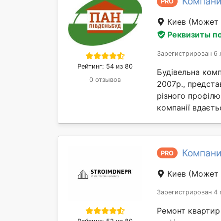
Компани
PRO
Киев
(Может 
Реквизиты п
Зарегистрирован 6 
Рейтинг: 54 из 80
Будівельна комп
0 отзывов
2007р., предста
різного профілю
компанії вдаєтьс
Компани
PRO
Киев
(Может 
Зарегистрирован 4 
Ремонт квартир і