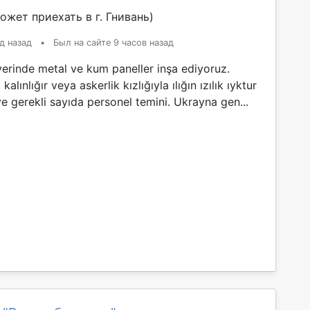
ожет приехать в г. Гнивань)
д назад
•
Был на сайте 9 часов назад
yerinde metal ve kum paneller inşa ediyoruz.
kalınlığır veya askerlik kızlığıyla ılığın ızılık ıyktur
ve gerekli sayıda personel temini. Ukrayna gen...