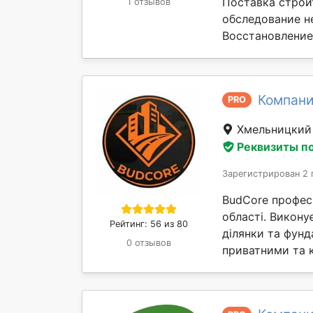
Поставка строи
1 отзывов
обследование н
Восстановление 
Компани
PRO
Хмельницки
Реквизиты п
Зарегистрирован 2 
BudCore профес
області. Викону
Рейтинг: 56 из 80
ділянки та фунд
0 отзывов
приватними та 