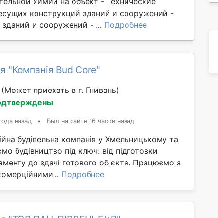
тельной химии на объект - Технические
есущих конструкций зданий и сооружений -
зданий и сооружений - ...
Подробнее
я "Компанія Bud Core"
й
(Может приехать в г. Гнивань)
одтверждены
года назад
•
Был на сайте 16 часов назад
ійна будівельна компанія у Хмельницькому та
ємо будівництво під ключ: від підготовки
аменту до здачі готового об єкта. Працюємо з
комерційними...
Подробнее