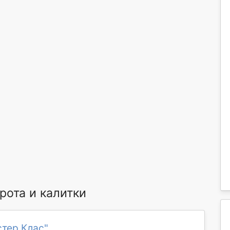
ота и калитки
тер Клас"