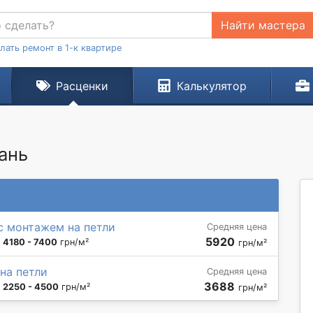
Найти мастера
лать ремонт в 1-к квартире
Расценки
Калькулятор
вань
с монтажем на петли
Средняя цена
5920
:
4180 - 7400
грн/м²
грн/м²
на петли
Средняя цена
3688
:
2250 - 4500
грн/м²
грн/м²