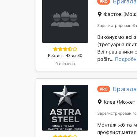
Бригада
PRO
Фастов
(Може
Зарегистрирован 3 
Виконуємо всі з
(тротуарна плит
Всі працівники 
Рейтинг: 43 из 80
робіт...
Подробн
0 отзывов
Бригада
PRO
Киев
(Может 
Зарегистрирован го
Монтаж жб та м
профлист,метало