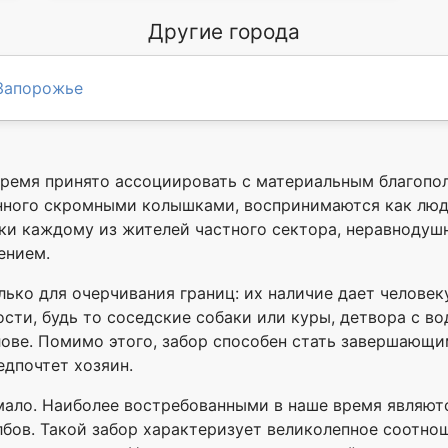
Другие города
Запорожье
ремя принято ассоциировать с материальным благопол
енного скромными колышками, воспринимаются как лю
и каждому из жителей частного сектора, неравнодушн
ением.
ько для очерчивания границ: их наличие дает челове
ости, будь то соседские собаки или куры, детвора с 
ове. Помимо этого, забор способен стать завершающи
едпочтет хозяин.
ало. Наиболее востребованными в наше время являютс
бов. Такой забор характеризует великолепное соотнош