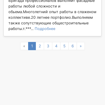
Бригада профессионалов выполнит фасадные
работы любой сложности и
обьема.Многолетний опыт работы в слаженом
коллективе.20 летнее портфолио.Выполняем
также сопутствующие общестроительные
работы.т.***...
Подробнее
Previous
Next
«
1
2
3
4
5
6
»