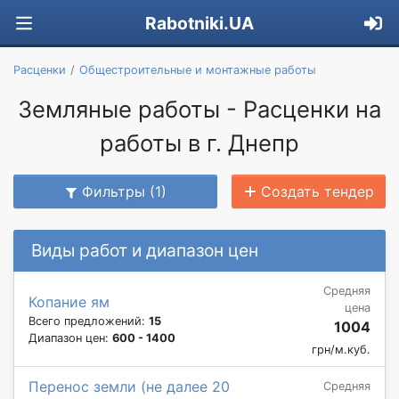
Rabotniki.UA
Расценки
Общестроительные и монтажные работы
Земляные работы - Расценки на
работы в г. Днепр
Фильтры (1)
Создать тендер
Виды работ и диапазон цен
Средняя
Копание ям
цена
Всего предложений:
15
1004
Диапазон цен:
600 - 1400
грн/м.куб.
Перенос земли (не далее 20
Средняя