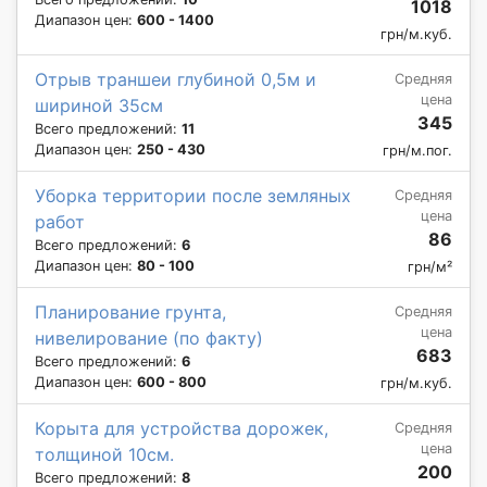
1018
Диапазон цен:
600 - 1400
грн/м.куб.
Отрыв траншеи глубиной 0,5м и
Средняя
цена
шириной 35см
345
Всего предложений:
11
Диапазон цен:
250 - 430
грн/м.пог.
Уборка территории после земляных
Средняя
цена
работ
86
Всего предложений:
6
Диапазон цен:
80 - 100
грн/м²
Планирование грунта,
Средняя
цена
нивелирование (по факту)
683
Всего предложений:
6
Диапазон цен:
600 - 800
грн/м.куб.
Корыта для устройства дорожек,
Средняя
цена
толщиной 10см.
200
Всего предложений:
8