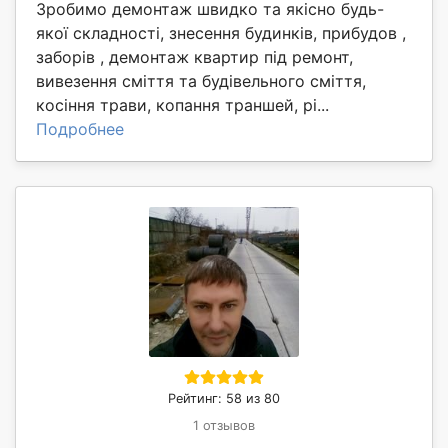
Зробимо демонтаж швидко та якісно будь-
якої складності, знесення будинків, прибудов ,
заборів , демонтаж квартир під ремонт,
вивезення сміття та будівельного сміття,
косіння трави, копання траншей, рі...
Подробнее
Рейтинг: 58 из 80
1 отзывов