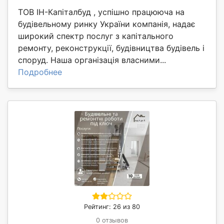
ТОВ ІН-Капіталбуд , успішно працююча на
будівельному ринку України компанія, надає
широкий спектр послуг з капітального
ремонту, реконструкції, будівництва будівель і
споруд. Наша організація власними...
Подробнее
Рейтинг: 26 из 80
0 отзывов