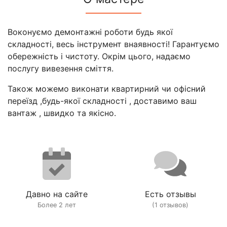
Воконуємо демонтажні роботи будь якої
складності, весь інструмент внаявності! Гарантуємо
обережність і чистоту. Окрім цього, надаємо
послугу вивезення сміття.
Також можемо виконати квартирний чи офісний
переїзд ,будь-якої складності , доставимо ваш
вантаж , швидко та якісно.
Давно на сайте
Есть отзывы
Более 2 лет
(1 отзывов)