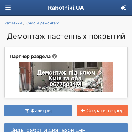
Rabotniki.UA
Расценки
Снос и демонтаж
Демонтаж настенных покрытий
Партнер раздела
Фильтры
Создать тендер
Виды работ и диапазон цен