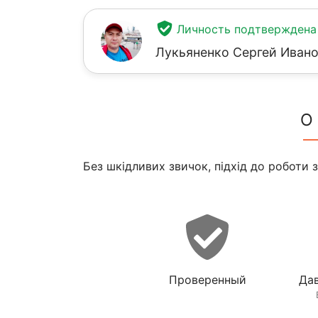
Личность подтверждена
Лукьяненко Сергей Иван
О
Без шкідливих звичок, підхід до роботи з
Проверенный
Дав