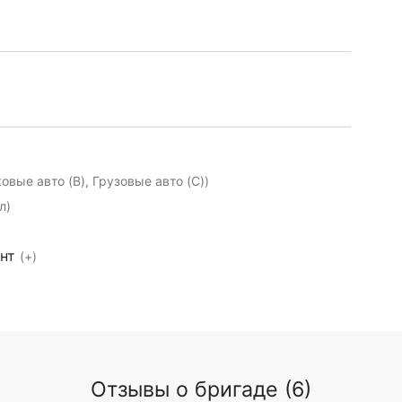
ковые авто (B), Грузовые авто (C))
л)
ент
(+)
Отзывы о бригаде (6)