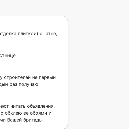
тделка плиткой) с.Гатне,
естнице
у строителей не первый
дый раз получаю
еют читать объявления.
но обклею ее обоями и
ами Вашей бригады