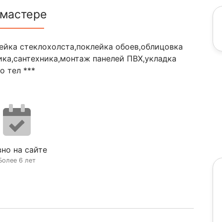
 мастере
лейка стеклохолста,поклейка обоев,облицовка
ика,сантехника,монтаж панелей ПВХ,укладка
о тел ***
но на сайте
Более 6 лет