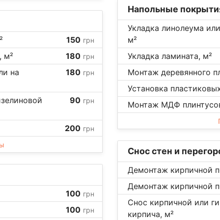
Напольные покрыти
Укладка линолеума или
²
150
м²
грн
, м²
180
Укладка ламината, м²
грн
ли на
180
Монтаж деревянного пл
грн
Установка пластиковых 
изелиновой
90
грн
Монтаж МДФ плинтусов,
200
грн
ны
Снос стен и перего
Демонтаж кирпичной пе
Демонтаж кирпичной пе
100
грн
Снос кирпичной или ги
100
грн
кирпича, м²