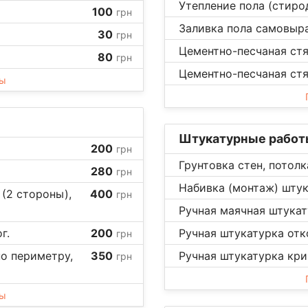
Утепление пола (стиро
100
грн
Заливка пола самовыр
30
грн
Цементно-песчаная стя
80
грн
Цементно-песчаная стя
ны
Штукатурные работ
200
грн
Грунтовка стен, потолк
280
грн
Набивка (монтаж) штук
(2 стороны),
400
грн
Ручная маячная штукату
г.
200
Ручная штукатурка отко
грн
о периметру,
350
Ручная штукатурка кри
грн
ны