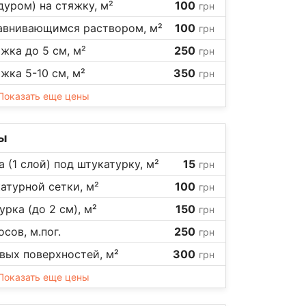
дуром) на стяжку, м²
100
грн
авнивающимся раствором, м²
100
грн
жка до 5 см, м²
250
грн
жка 5-10 см, м²
350
грн
Показать еще цены
ы
а (1 слой) под штукатурку, м²
15
грн
атурной сетки, м²
100
грн
рка (до 2 см), м²
150
грн
сов, м.пог.
250
грн
вых поверхностей, м²
300
грн
Показать еще цены