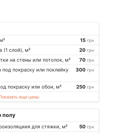
м²
15
грн
 (1 слой), м²
20
грн
тки на стены или потолок, м²
70
грн
а под покраску или поклейку
300
грн
под покраску или обои, м²
250
грн
Показать еще цены
 полу
роизоляциия для стяжки, м²
50
грн