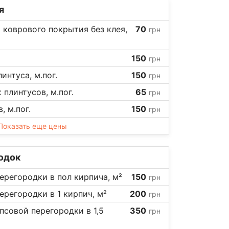
я
 коврового покрытия без клея,
70
грн
150
грн
интуса, м.пог.
150
грн
плинтусов, м.пог.
65
грн
 м.пог.
150
грн
Показать еще цены
родок
регородки в пол кирпича, м²
150
грн
регородки в 1 кирпич, м²
200
грн
псовой перегородки в 1,5
350
грн