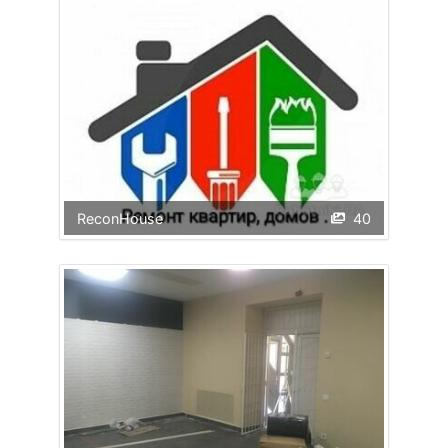
ReconHouse
40