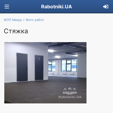
Rabotniki.UA
ФОП Мазур
Фото работ
Стяжка