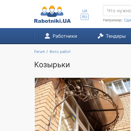
UA
RU
Например:
Сде
Работники
Тендеры
Ferum
Фото работ
Козырьки