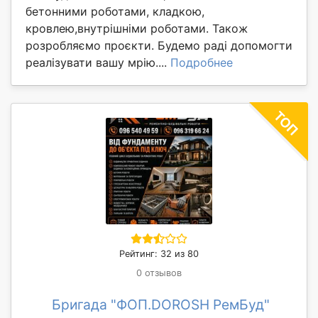
бетонними роботами, кладкою,
кровлею,внутрішніми роботами. Також
розробляємо проєкти. Будемо раді допомогти
реалізувати вашу мрію....
Подробнее
Рейтинг: 32 из 80
0 отзывов
Бригада "ФОП.DOROSH РемБуд"