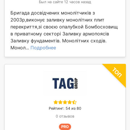
Был на сайте 12 часов назад
Бригада досвідчених монолітчиків з
2003р,виконує заливку монолітних плит
перекриття,зі своєю опалубкой Бомбосховищ
в приватному секторі Заливку армопоясів
Заливку фундаментів. Монолітних сходів.
Монол...
Подробнее
Рейтинг: 54 из 80
0 отзывов
PRO