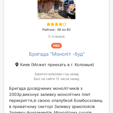
Рейтинг: 48 из 80
0 отзывов
PRO
Бригада "Моноліт -буд"
Киев
(Может приехать в г. Коломыя)
Зарегистрирован год назад
Был на сайте 12 часов назад
Бригада досвідчених монолітчиків з
2003р,виконує заливку монолітних плит
перекриття,зі своєю опалубкой Бомбосховищ
в приватному секторі Заливку армопоясів
Заливку фундаментів. Монолітних сходів.