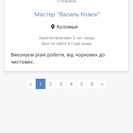
0 отзывов
Мастер "Василь Козюк"
Коломыя
Зарегистрирован 5 лет назад
Был на сайте 4 года назад
Виконуєм різні роботи, від чорнових до
чистових.
Previous
Next
«
1
2
3
4
5
6
»