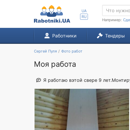
UA
RU
Например:
Сде
Работники
Тендеры
Сергей Пуля
Фото работ
Моя работа
Я работаю вэтой свере 9 лет.Монти