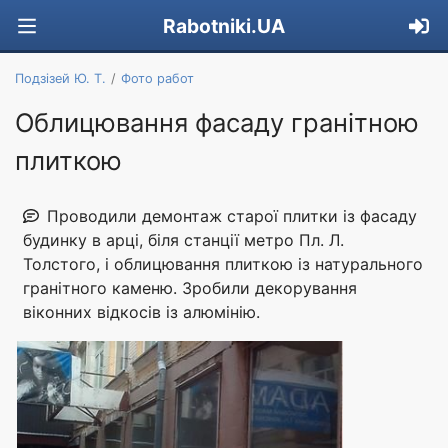
Rabotniki.UA
Подзізей Ю. Т.
Фото работ
Облицювання фасаду гранітною
плиткою
Проводили демонтаж старої плитки із фасаду
будинку в арці, біля станції метро Пл. Л.
Толстого, і облицювання плиткою із натурального
гранітного каменю. Зробили декорування
віконних відкосів із алюмінію.