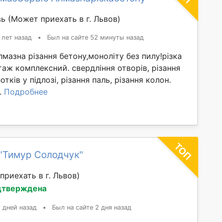
вь
(Может приехать в г. Львов)
 лет назад
•
Был на сайте 52 минуты назад
Алмазна різання бетону,моноліту без пилу!різка
таж комплексний. свердління отворів, різання
отків у підлозі, різання паль, різання колон.
..
Подробнее
"Тимур Солодчук"
приехать в г. Львов)
дтверждена
 дней назад
•
Был на сайте 2 дня назад