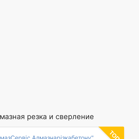
азная резка и сверление
мазСервіс Алмазнарізкабетону"