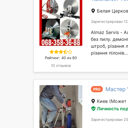
Белая Церко
Зарегистрирован 12
Almaz Servis - 
без пилу. демон
штроб, різання л
різання пілонів..
Рейтинг: 40 из 80
10 отзывов
Мастер 
PRO
Киев
(Может 
Личность по
Зарегистрирован 25