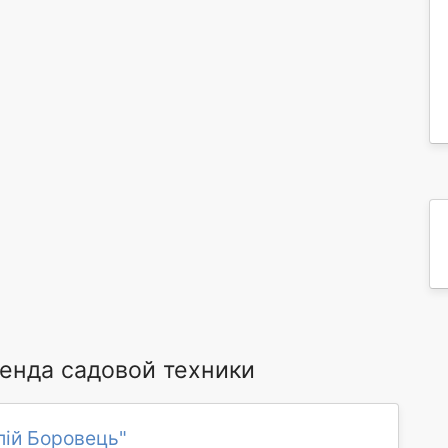
енда садовой техники
лій Боровець"