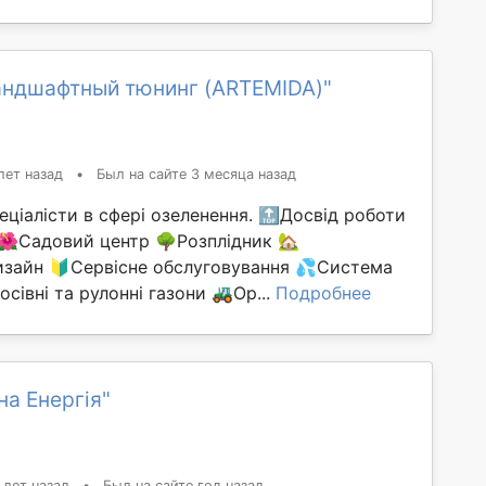
андшафтный тюнинг (ARTEMIDA)"
лет назад
•
Был на сайте 3 месяца назад
пеціалісти в сфері озеленення. 🔝Досвід роботи
 🌺Садовий центр 🌳Розплідник 🏡
зайн 🔰Сервісне обслуговування 💦Система
сівні та рулонні газони 🚜Ор...
Подробнее
на Енергія"
 лет назад
•
Был на сайте год назад