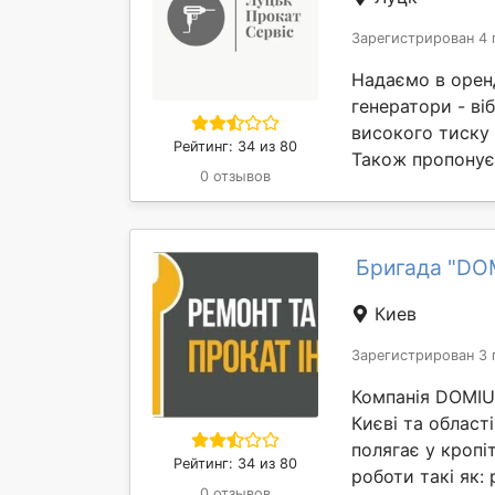
Зарегистрирован 4 
Надаємо в оренд
генератори - ві
високого тиску 
Рейтинг: 34 из 80
Також пропонує
0 отзывов
Бригада "DO
Киев
Зарегистрирован 3 
Компанія DOMIUS
Києві та області
полягає у кропі
Рейтинг: 34 из 80
роботи такі як: 
0 отзывов