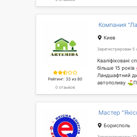
Компания "Л
Киев
Зарегистрирован 5 
Кваліфіковані с
більше 15 років
Ландшафтний ди
Рейтинг: 33 из 80
автополиву ⛳️По
0 отзывов
Мастер "Якіс
Борисполь
Зарегистрирован 12