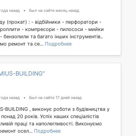
года назад
•
Был на сайте месяц назад
у (прокат) : - відбійники - перфоратори -
броплити - компресори - пилососи - мийки
- бензопили та багато інших інструментів..
мо ремонт та се...
Подробнее
MIUS-BUILDING"
года назад
•
Был на сайте 17 дней назад
-BUILDING , виконує роботи з будівництва у
 понад 20 років. Успіх наших спеціалістів
тливій праці та наполегливості. Виконуємо
ремонт осел...
Подробнее