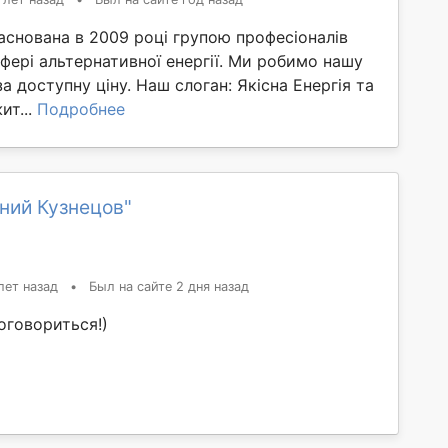
заснована в 2009 році групою професіоналів
сфері альтернативної енергії. Ми робимо нашу
за доступну ціну. Наш слоган: Якісна Енергія та
ит...
Подробнее
ний Кузнецов"
лет назад
•
Был на сайте 2 дня назад
оговориться!)