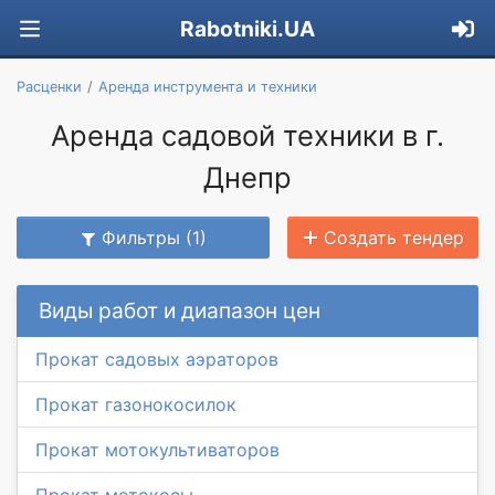
Rabotniki.UA
Расценки
Аренда инструмента и техники
Аренда садовой техники в г.
Днепр
Фильтры (1)
Создать тендер
Виды работ и диапазон цен
Прокат садовых аэраторов
Прокат газонокосилок
Прокат мотокультиваторов
Прокат мотокосы