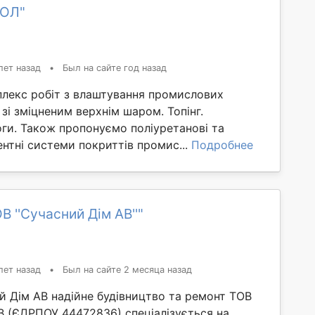
ПОЛ"
лет назад
•
Был на сайте год назад
лекс робіт з влаштування промислових
 зі зміцненим верхнім шаром. Топінг.
ги. Також пропонуємо поліуретанові та
нтні системи покриттів промис...
Подробнее
В ''Сучасний Дім АВ''"
лет назад
•
Был на сайте 2 месяца назад
й Дім АВ надійне будівництво та ремонт ТОВ
В (ЄДРПОУ 44472836) спеціалізується на