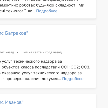
ремонтних роботах будь-якої складності. Ми
і технології, як...
Подробнее
ис Батраков"
лет назад
•
Был на сайте 2 года назад
 услуг технического надзора за
 объектов класса последствий СС1; СС2; СС3.
о оказанию услуг технического надзора за
 - проверка наличия докумен...
Подробнее
ис Иванов"