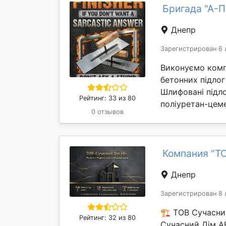
Бригада "А-
Днепр
Зарегистрирован 6 
Виконуємо комп
бетонних підлог
Шлифовані підло
Рейтинг: 33 из 80
поліуретан-цеме
0 отзывов
Компания "ТО
Днепр
Зарегистрирован 8 
🏗️ ТОВ Сучасни
Рейтинг: 32 из 80
Сучасний Дім А