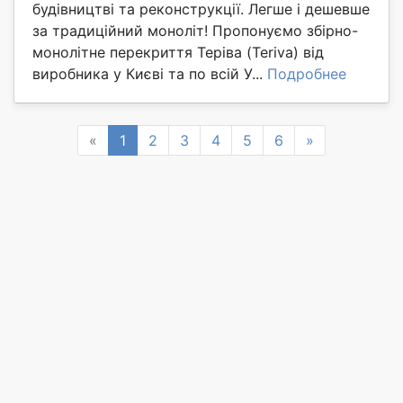
будівництві та реконструкції. Легше і дешевше
за традиційний моноліт! Пропонуємо збірно-
монолітне перекриття Теріва (Teriva) від
виробника у Києві та по всій У...
Подробнее
Previous
Next
«
1
2
3
4
5
6
»