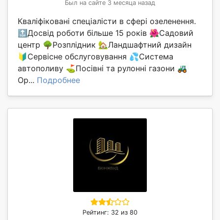
Был на сайте 3 месяца назад
Кваліфіковані спеціалісти в сфері озеленення.
🔝Досвід роботи більше 15 років 🌺Садовий
центр 🌳Розплідник 🏡Ландшафтний дизайн
🔰Сервісне обслуговування 💦Система
автополиву ⛳️Посівні та рулонні газони 🚜
Ор...
Подробнее
Рейтинг: 32 из 80