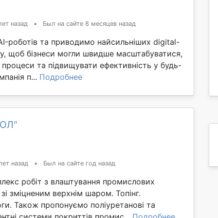
лет назад
•
Был на сайте 8 месяцев назад
-роботів та приводимо найсильніших digital-
іту, щоб бізнеси могли швидше масштабуватися,
 процеси та підвищувати ефективність у будь-
панія п...
Подробнее
ПОЛ"
лет назад
•
Был на сайте год назад
лекс робіт з влаштування промислових
 зі зміцненим верхнім шаром. Топінг.
ги. Також пропонуємо поліуретанові та
нтні системи покриттів промис...
Подробнее