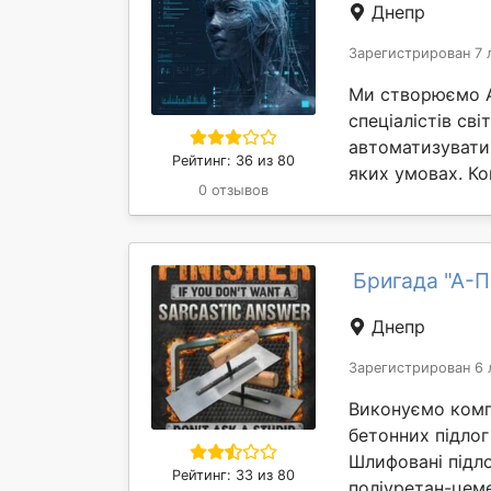
Днепр
Зарегистрирован 7 
Ми створюємо AI
спеціалістів св
автоматизувати
Рейтинг: 36 из 80
яких умовах. Ком
0 отзывов
Бригада "А-
Днепр
Зарегистрирован 6 
Виконуємо комп
бетонних підлог
Шлифовані підло
Рейтинг: 33 из 80
поліуретан-цеме