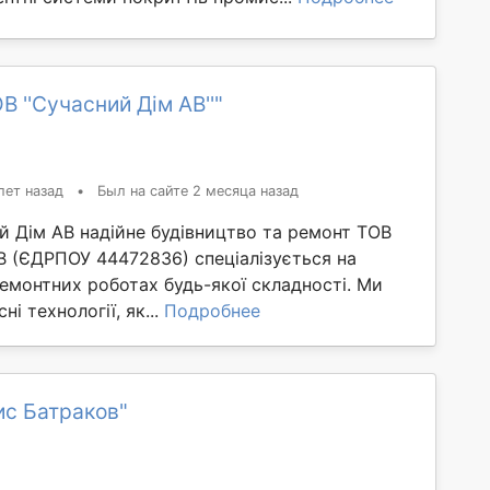
В ''Сучасний Дім АВ''"
лет назад
•
Был на сайте 2 месяца назад
й Дім АВ надійне будівництво та ремонт ТОВ
В (ЄДРПОУ 44472836) спеціалізується на
ремонтних роботах будь-якої складності. Ми
і технології, як...
Подробнее
ис Батраков"