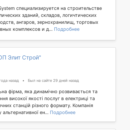
-System специализируется на строительстве
лических зданий, складов, логичтических
водств, ангаров, зернохранилищ, торговых
вных комплексов и д...
Подробнее
ОП Элит Строй"
года назад
•
Был на сайте 29 дней назад
ьна фірма, яка динамічно розвивається та
ння високої якості послуг в електриці та
ячних станцій різного формату. Компанія
 альтернативної ен...
Подробнее