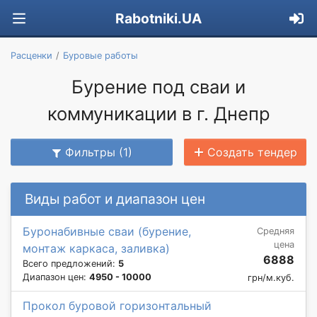
Rabotniki.UA
Расценки
Буровые работы
Бурение под сваи и
коммуникации в г. Днепр
Фильтры (1)
Создать тендер
Виды работ и диапазон цен
Буронабивные сваи (бурение,
Средняя
цена
монтаж каркаса, заливка)
6888
Всего предложений:
5
Диапазон цен:
4950 - 10000
грн/м.куб.
Прокол буровой горизонтальный