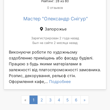
Рейтинг: 28 из 80
0 отзывов
Мастер "Олександр Снігур"
Запорожье
Зарегистрирован 2 года назад
Был на сайте 2 месяца назад
Виконуючи роботи по художньому
оздобленню приміщень або фасаду будівлі.
Працюю з будь якими матеріалами в
залежності від платоспроможності замовника.
Розпис, декорування, рельєф стін.
Оформлення кафе,...
Подробнее
Previous
Next
«
1
2
3
4
5
6
»