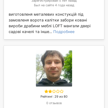
Зарегистрирован 5 лет назад
Был на сайте 4 года назад
виготовленя металевих констукцій під
замовленя ворота калітки забори ковані
вироби драбини меблі LOFT мангали двері
садові качелі та інше...
Подробнее
Рейтинг: 29 из 80
0 отзывов