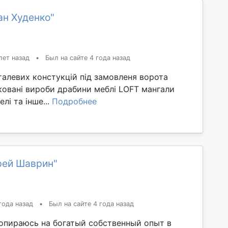
ан Худенко"
лет назад
•
Был на сайте 4 года назад
талевих констукцій під замовленя ворота
ковані вироби драбини меблі LOFT мангали
елі та інше...
Подробнее
рей Шаврин"
года назад
•
Был на сайте 4 года назад
 опираюсь на богатый собственный опыт в