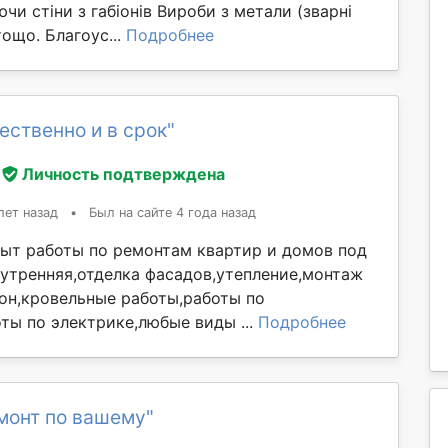
чи стіни з габіонів Вироби з метали (зварні
тощо. Благоус...
Подробнее
ественно и в срок"
Личность подтверждена
лет назад
•
Был на сайте 4 года назад
ыт работы по ремонтам квартир и домов под
нутренняя,отделка фасадов,утепление,монтаж
он,кровельные работы,работы по
ты по электрике,любые виды ...
Подробнее
монт по вашему"