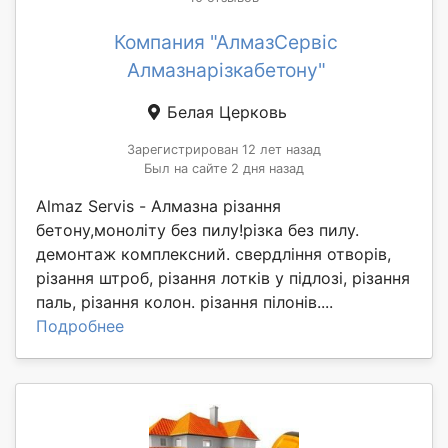
Компания "АлмазСервіс
Алмазнарізкабетону"
Белая Церковь
Зарегистрирован 12 лет назад
Был на сайте 2 дня назад
Almaz Servis - Алмазна різання
бетону,моноліту без пилу!різка без пилу.
демонтаж комплексний. свердління отворів,
різання штроб, різання лотків у підлозі, різання
паль, різання колон. різання пілонів....
Подробнее