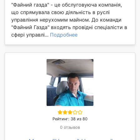
"Файний газда" - це обслуговуюча компанія,
що спрямувала свою діяльність в руслі
управління нерухомим майном. До команди
"Файний Газда" входять провідні спеціалісти в
сфері управлі...
Подробнее
Рейтинг: 38 из 80
0 отзывов