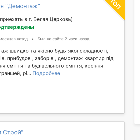
я "Демонтаж"
приехать в г. Белая Церковь)
одтверждены
месяцев назад
•
Был на сайте 2 часа назад
ж швидко та якісно будь-якої складності,
ів, прибудов , заборів , демонтаж квартир під
ня сміття та будівельного сміття, косіння
раншей, рі...
Подробнее
м Строй"