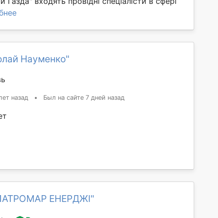
 Газда" входять провідні спеціалісти в сфері
бнее
олай Науменко"
вь
лет назад
•
Был на сайте 7 дней назад
ет
ЛАТРОМАР ЕНЕРДЖІ"