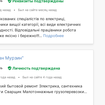
вь
Реквизиты подтверждены
д назад
•
Был на сайте месяц назад
ікованих спеціалістів по електриці,
ки вищої категорії, всі види електричних
адності. Відповідальні працівники робота
 якісно і бережно!!!...
Подробнее
ан Мурзин"
вь
Личность подтверждена
года назад
•
Был на сайте 4 года назад
кий бытовой ремонт Электрика, сантехника
и Сварщик Малотоннажные грузоперевозки...