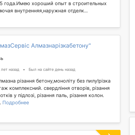
15 года.Имею хороший опыт в строительных
ючая внутренняя,наружная отделк...
мазСервіс Алмазнарізкабетону"
вь
 лет назад
•
Был на сайте день назад
Алмазна різання бетону,моноліту без пилу!різка
таж комплексний. свердління отворів, різання
отків у підлозі, різання паль, різання колон.
..
Подробнее