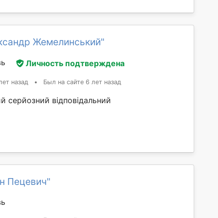
ксандр Жемелинський"
вь
Личность подтверждена
лет назад
•
Был на сайте 6 лет назад
й серйозний відповідальний
н Пецевич"
вь