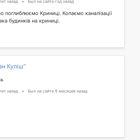
лет назад
•
Был на сайте год назад
о поглиблюємо Криниці. Копаємо каналізації
вка будинків на криниці.
н Куліш"
вь
лет назад
•
Был на сайте 8 месяцев назад