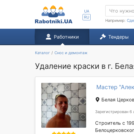
UA
RU
Например:
Сде
Работники
Тендеры
Каталог
Снос и демонтаж
Удаление краски в г. Бел
Мастер "Але
Белая Церко
Зарегистрирован 6 
Строитель с 19
Белоцерковског