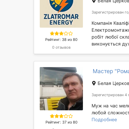
Белая Церко
Зарегистрирован го
Компанія Кваліф
Електромонтажни
робіт любої скл
Рейтинг: 38 из 80
виконується дуже
0 отзывов
Мастер "Ром
Белая Церко
Зарегистрирован 4 
Муж на час мел
любой сложност
Подробнее
Рейтинг: 37 из 80