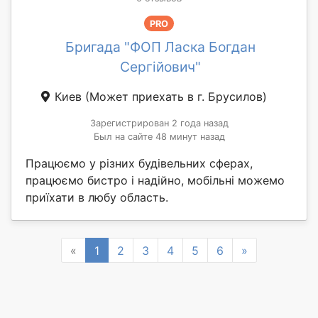
PRO
Бригада "ФОП Ласка Богдан
Сергійович"
Киев
(Может приехать в г. Брусилов)
Зарегистрирован 2 года назад
Был на сайте 48 минут назад
Працюємо у різних будівельних сферах,
працюємо бистро і надійно, мобільні можемо
приїхати в любу область.
Previous
Next
«
1
2
3
4
5
6
»