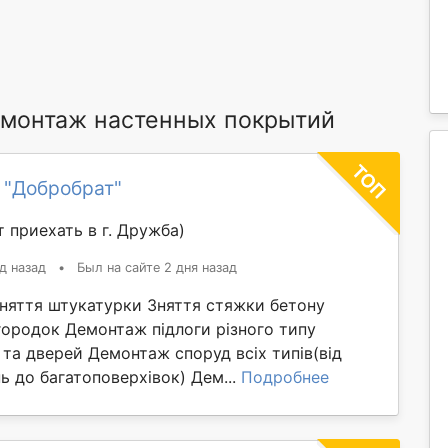
монтаж настенных покрытий
 "Добробрат"
 приехать в г. Дружба)
д назад
•
Был на сайте 2 дня назад
Зняття штукатурки Зняття стяжки бетону
ородок Демонтаж підлоги різного типу
та дверей Демонтаж споруд всіх типів(від
 до багатоповерхівок) Дем...
Подробнее