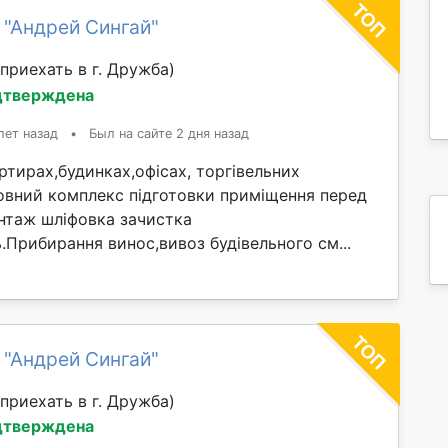
 "Андрей Сингай"
приехать в г. Дружба)
дтверждена
лет назад
•
Был на сайте 2 дня назад
тирах,будинках,офісах, торгівельних
овний комплекс підготовки приміщення перед
таж шліфовка зачистка
ль.Прибирання винос,вивоз будівельного см...
 "Андрей Сингай"
приехать в г. Дружба)
дтверждена