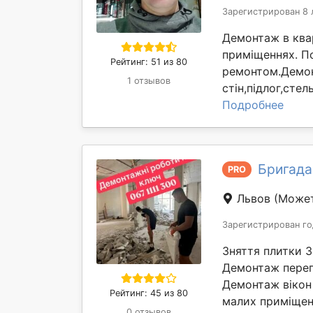
Зарегистрирован 8 
Демонтаж в квар
приміщеннях. П
Рейтинг: 51 из 80
ремонтом.Демон
1 отзывов
стін,підлог,сте
Подробнее
Бригада
PRO
Львов
(Может
Зарегистрирован го
Зняття плитки 
Демонтаж перег
Демонтаж вікон 
Рейтинг: 45 из 80
малих приміщень
0 отзывов