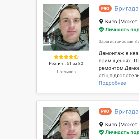
Бригада
PRO
Киев
(Может 
Личность по
Зарегистрирован 8 
Демонтаж в квар
приміщеннях. П
Рейтинг: 51 из 80
ремонтом.Демон
1 отзывов
стін,підлог,сте
Подробнее
Бригада
PRO
Киев
(Может 
Личность по