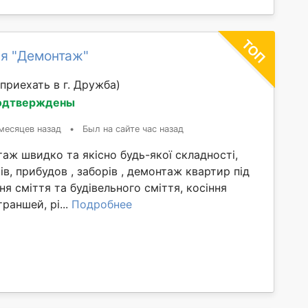
я "Демонтаж"
приехать в г. Дружба)
одтверждены
месяцев назад
•
Был на сайте час назад
ж швидко та якісно будь-якої складності,
ів, прибудов , заборів , демонтаж квартир під
ня сміття та будівельного сміття, косіння
раншей, рі...
Подробнее