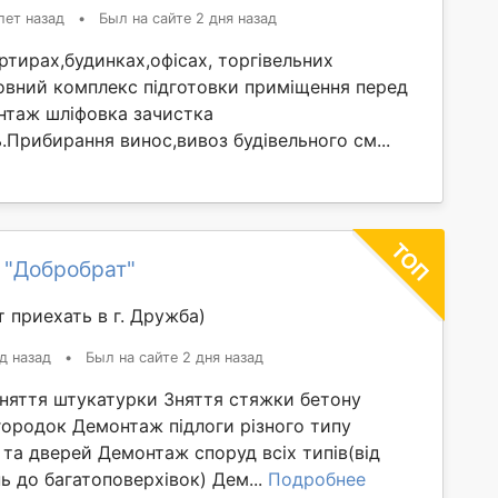
лет назад
•
Был на сайте 2 дня назад
тирах,будинках,офісах, торгівельних
овний комплекс підготовки приміщення перед
таж шліфовка зачистка
ль.Прибирання винос,вивоз будівельного см...
 "Добробрат"
 приехать в г. Дружба)
д назад
•
Был на сайте 2 дня назад
Зняття штукатурки Зняття стяжки бетону
ородок Демонтаж підлоги різного типу
та дверей Демонтаж споруд всіх типів(від
 до багатоповерхівок) Дем...
Подробнее