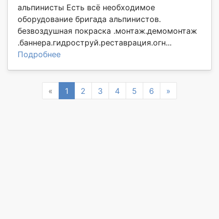
альпинисты Есть всё необходимое
оборудование бригада альпинистов.
безвоздушная покраска .монтаж.демомонтаж
.баннера.гидроструй.реставрация.огн...
Подробнее
Previous
Next
«
1
2
3
4
5
6
»