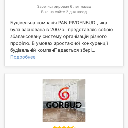
Зарегистрирован 6 лет назад
Был на сайте 2 дня назад
Будівельна компанія PAN PIVDENBUD , яка
була заснована в 2007р., представляє собою
збалансовану систему організацій різного
профілю. В умовах зростаючої конкуренції
будівельній компанії вдається збері...
Подробнее