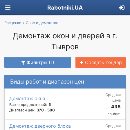
Rabotniki.UA
Расценки
Снос и демонтаж
Демонтаж окон и дверей в г.
Тывров
Фильтры (1)
Создать тендер
Виды работ и диапазон цен
Средняя
Демонтаж окна
цена
Всего предложений:
5
438
Диапазон цен:
370 - 500
грн/шт.
Демонтаж дверного блока
Средняя