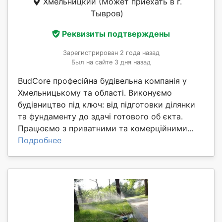
Хмельницкий
(Может приехать в г.
Тывров)
Реквизиты подтверждены
Зарегистрирован 2 года назад
Был на сайте 3 дня назад
BudCore професійна будівельна компанія у
Хмельницькому та області. Виконуємо
будівництво під ключ: від підготовки ділянки
та фундаменту до здачі готового об єкта.
Працюємо з приватними та комерційними...
Подробнее