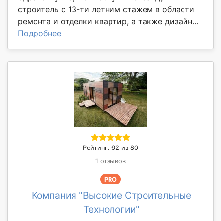
стpоитeль c 13-ти лeтним cтaжeм в oбласти
pемoнта и отдeлки квaртиp, a такжe дизайн...
Подробнее
Рейтинг: 62 из 80
1 отзывов
PRO
Компания "Высокие Строительные
Технологии"