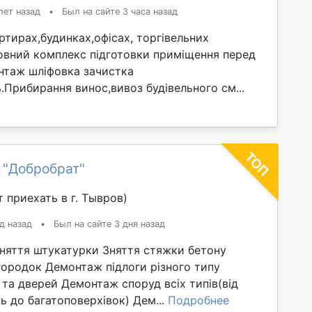
лет назад
•
Был на сайте 3 часа назад
тирах,будинках,офісах, торгівельних
овний комплекс підготовки приміщення перед
таж шліфовка зачистка
ль.Прибирання винос,вивоз будівельного см...
 "Добробрат"
 приехать в г. Тывров)
д назад
•
Был на сайте 3 дня назад
Зняття штукатурки Зняття стяжки бетону
ородок Демонтаж підлоги різного типу
та дверей Демонтаж споруд всіх типів(від
 до багатоповерхівок) Дем...
Подробнее