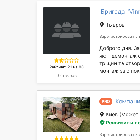
Бригада "Vinn
Тывров
Зарегистрирован 5 
Доброго дня. З
як: - демонтаж 
тріщин та отвор
Рейтинг: 21 из 80
монтаж звіс покр
0 отзывов
Компани
PRO
Киев
(Может 
Реквизиты п
Зарегистрирован 8 