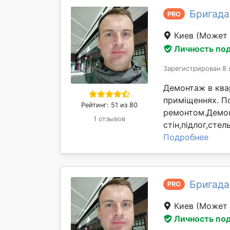
Бригада
PRO
Киев
(Может 
Личность по
Зарегистрирован 8 
Демонтаж в квар
приміщеннях. П
Рейтинг: 51 из 80
ремонтом.Демон
1 отзывов
стін,підлог,сте
Подробнее
Бригада
PRO
Киев
(Может 
Личность по