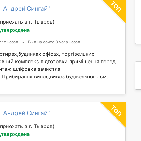
 "Андрей Сингай"
приехать в г. Тывров)
дтверждена
лет назад
•
Был на сайте 3 часа назад
тирах,будинках,офісах, торгівельних
овний комплекс підготовки приміщення перед
таж шліфовка зачистка
ль.Прибирання винос,вивоз будівельного см...
 "Андрей Сингай"
приехать в г. Тывров)
дтверждена