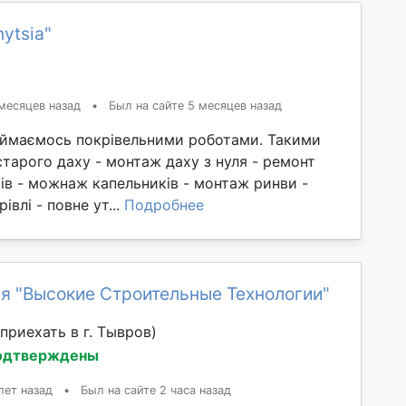
ytsia"
месяцев назад
•
Был на сайте 5 месяцев назад
аймаємось покрівельними роботами. Такими
старого даху - монтаж даху з нуля - ремонт
ів - можнаж капельників - монтаж ринви -
івлі - повне ут...
Подробнее
я "Высокие Строительные Технологии"
приехать в г. Тывров)
одтверждены
лет назад
•
Был на сайте 2 часа назад