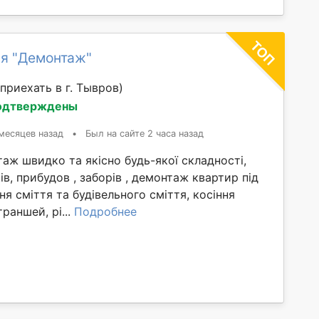
я "Демонтаж"
приехать в г. Тывров)
одтверждены
месяцев назад
•
Был на сайте 2 часа назад
ж швидко та якісно будь-якої складності,
ів, прибудов , заборів , демонтаж квартир під
ня сміття та будівельного сміття, косіння
раншей, рі...
Подробнее