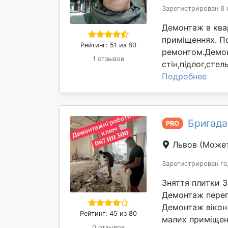
Зарегистрирован 8 
Демонтаж в квар
приміщеннях. П
Рейтинг: 51 из 80
ремонтом.Демон
1 отзывов
стін,підлог,сте
Подробнее
Бригада
PRO
Львов
(Может
Зарегистрирован го
Зняття плитки 
Демонтаж перег
Демонтаж вікон 
Рейтинг: 45 из 80
малих приміщень
0 отзывов