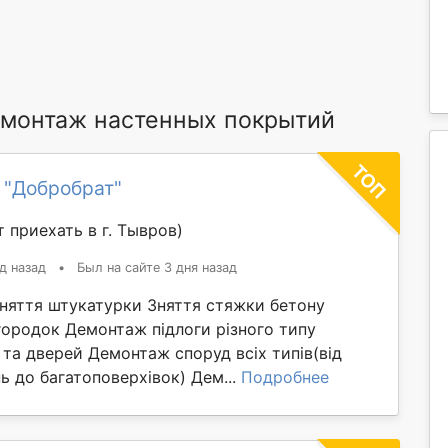
монтаж настенных покрытий
 "Добробрат"
 приехать в г. Тывров)
д назад
•
Был на сайте 3 дня назад
Зняття штукатурки Зняття стяжки бетону
ородок Демонтаж підлоги різного типу
та дверей Демонтаж споруд всіх типів(від
 до багатоповерхівок) Дем...
Подробнее