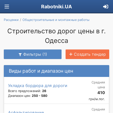
Rabotniki.UA
Расценки
Общестроительные и монтажные работы
Строительство дорог цены в г.
Одесса
Фильтры (1)
Создать тендер
Виды работ и диапазон цен
Средняя
Укладка бордюра для дороги
цена
Всего предложений:
26
410
Диапазон цен:
250 - 580
грн/м.пог.
Средняя
Асфальтирование