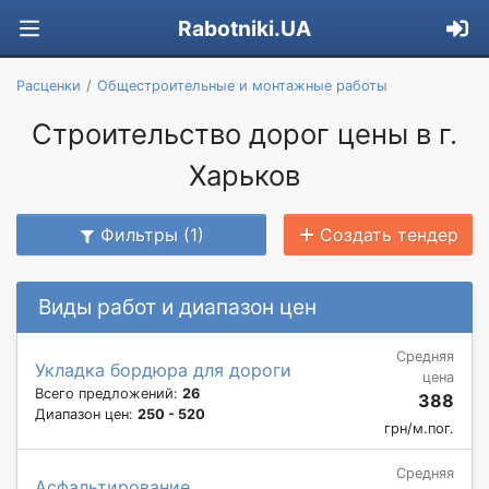
Rabotniki.UA
Расценки
Общестроительные и монтажные работы
Строительство дорог цены в г.
Харьков
Фильтры (1)
Создать тендер
Виды работ и диапазон цен
Средняя
Укладка бордюра для дороги
цена
Всего предложений:
26
388
Диапазон цен:
250 - 520
грн/м.пог.
Средняя
Асфальтирование