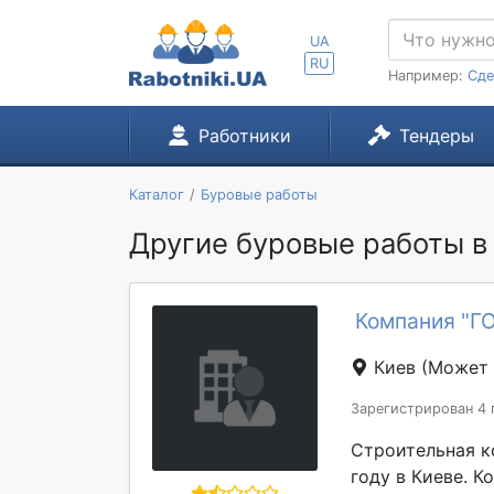
UA
RU
Например:
Сде
Работники
Тендеры
Каталог
Буровые работы
Другие буровые работы в 
Компания "
Киев
(Может 
Зарегистрирован 4 
Строительная к
году в Киеве. К