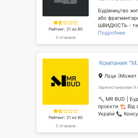
Будівництво жит
або фрагментарн
ШВИДКІСТЬ - тер
Рейтинг: 21 из 80
Подробнее
0 отзывов
Компания "M
Луцк
(Может 
Зарегистрирован 9 
🔨 MR BUD | Буд
проєкти 🏗️ Від
Україні 📞 Консул
Рейтинг: 21 из 80
0 отзывов