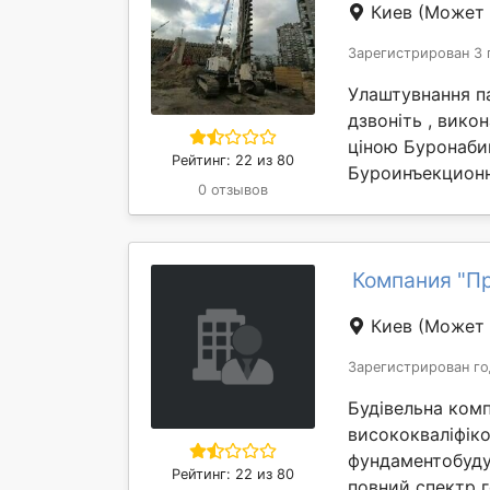
Киев
(Может 
Зарегистрирован 3 
Улаштувнання па
дзвоніть , вико
ціною Буронаби
Рейтинг: 22 из 80
Буроинъекционн
0 отзывов
Компания "П
Киев
(Может 
Зарегистрирован го
Будівельна комп
висококваліфіко
фундаментобудув
Рейтинг: 22 из 80
повний спектр г