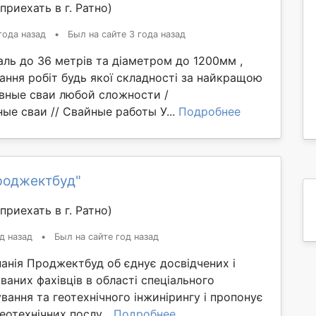
приехать в г. Ратно)
года назад
•
Был на сайте 3 года назад
ль до 36 метрів та діаметром до 1200мм ,
нання робіт будь якої складності за найкращою
вные сваи любой сложности /
ые сваи // Свайные работы У...
Подробнее
роджектбуд"
приехать в г. Ратно)
д назад
•
Был на сайте год назад
анія Проджектбуд об єднує досвідчених і
ваних фахівців в області спеціального
ання та геотехнічного інжинірингу і пропонує
еотехнічних послу...
Подробнее