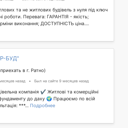
лових та не житлових будівель з нуля під ключ
і роботи. Перевага: ГАРАНТІЯ - якість;
міни виконання; ДОСТУПНІСТЬ ціна....
.P-БУД"
приехать в г. Ратно)
месяцев назад
•
Был на сайте 9 месяцев назад
івельна компанія ✔️ Житлові та комерційні
 фундаменту до даху 🌍 Працюємо по всій
ьтація: ***...
Подробнее