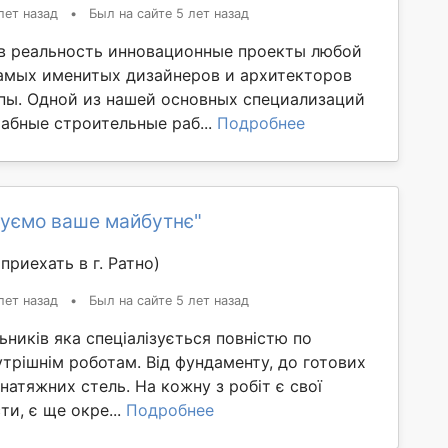
лет назад
•
Был на сайте 5 лет назад
 реальность инновационные проекты любой
амых именитых дизайнеров и архитекторов
пы. Одной из нашей основных специализаций
абные строительные раб...
Подробнее
дуємо ваше майбутнє"
приехать в г. Ратно)
лет назад
•
Был на сайте 5 лет назад
ьників яка спеціалізується повністю по
утрішнім роботам. Від фундаменту, до готових
 натяжних стель. На кожну з робіт є свої
ти, є ще окре...
Подробнее