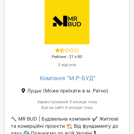
Рейтинг: 21 з 80
0 відгуків
Компанія "M.P-БУД"
Луцьк
(Може приїхати в м. Ратно)
Зареєстрований 9 місяців тому
Був на сайті 9 місяців тому
🔨 MR BUD | Будівельна компанія ✔️ Житлові
та комерційні проєкти 🏗️ Від фундаменту до
даху 🌍 Працюємо по всій Україні 📞