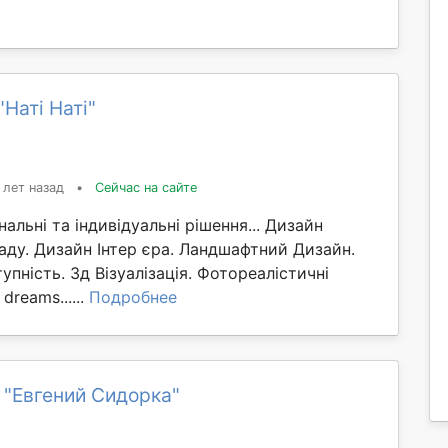
Наті Наті"
 лет назад
•
Сейчас на сайте
нальні та індивідуальні рішення... Дизайн
аду. Дизайн Інтер єра. Ландшафтний Дизайн.
упність. 3д Візуалізація. Фотореалістичні
dreams......
Подробнее
 "Евгений Сидорка"