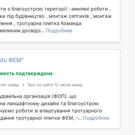
и з благоустрою території : земляні роботи ,
ки під будівництво , монтаж септиків , монтаж
лення , тротуарна плитка Команда
 великим досвідо...
Подробнее
sto ФЕМ"
ность подтверждена
 лет назад
•
Был на сайте 12 часов назад
дівельна організація (ФОП), що
 на ланшафтному дизайні та благоустрою
онуємо роботи зі влаштування тротуарного
адання тротуарної плитки ФЕМ, -...
Подробнее