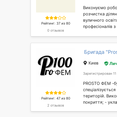
Виконуємо робот
розчистка ділян
вуличного освіт
Рейтинг: 37 из 80
професіоналів з
0 отзывов
Бригада "Pro
Киев
Лич
Зарегистрирован 11
PROSTO ФЕМ -бу
спеціалізується
територій. Вик
Рейтинг: 47 из 80
покриття; - укл
2 отзывов