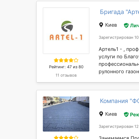
Бригада "Арт
Киев
Лич
Зарегистрирован 10
Артель1 - , про
услуги по Благ
профессиональн
Рейтинг: 47 из 80
рулонного газон
11 отзывов
Компания "Ф
Киев
Ре
Зарегистрирован 12
Занимаемся Про