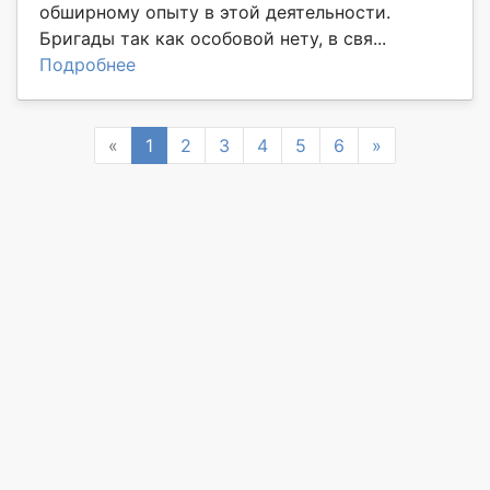
обширному опыту в этой деятельности.
Бригады так как особовой нету, в свя...
Подробнее
Previous
Next
«
1
2
3
4
5
6
»