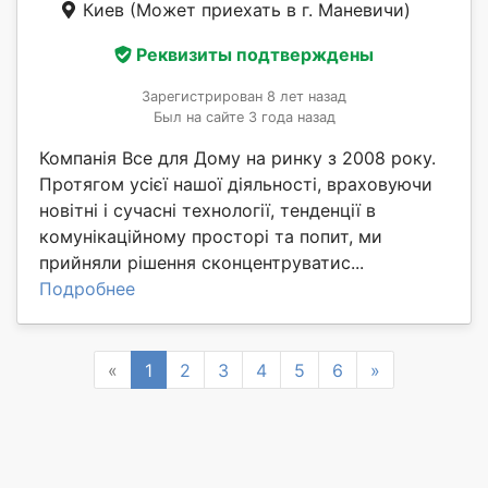
Киев
(Может приехать в г. Маневичи)
Реквизиты подтверждены
Зарегистрирован 8 лет назад
Был на сайте 3 года назад
Компанія Все для Дому на ринку з 2008 року.
Протягом усієї нашої діяльності, враховуючи
новітні і сучасні технології, тенденції в
комунікаційному просторі та попит, ми
прийняли рішення сконцентруватис...
Подробнее
Previous
Next
«
1
2
3
4
5
6
»