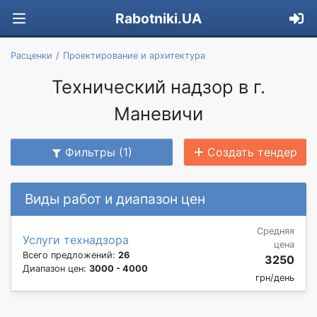
Rabotniki.UA
Расценки
Проектирование и архитектура
Технический надзор в г.
Маневичи
Фильтры (1)
Создать тендер
Виды работ и диапазон цен
Средняя
Услуги технадзора
цена
Всего предложений:
26
3250
Диапазон цен:
3000 - 4000
грн/день