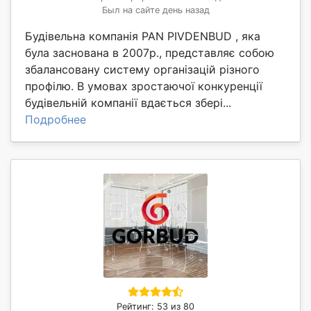
Был на сайте день назад
Будівельна компанія PAN PIVDENBUD , яка
була заснована в 2007р., представляє собою
збалансовану систему організацій різного
профілю. В умовах зростаючої конкуренції
будівельній компанії вдається збері...
Подробнее
Рейтинг: 53 из 80