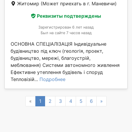
Житомир
(Может приехать в г. Маневичи)
Реквизиты подтверждены
Зарегистрирован 6 лет назад
Был на сайте 7 часов назад
ОСНОВНА СПЕЦІАЛІЗАЦІЯ Індивідуальне
будівництво під ключ (геологія, проект,
будівництво, мережі, благоустрій,
меблювання) Системи автономного живлення
Ефективне утеплення будівель і споруд
Тепловізій...
Подробнее
Previous
Next
«
1
2
3
4
5
6
»