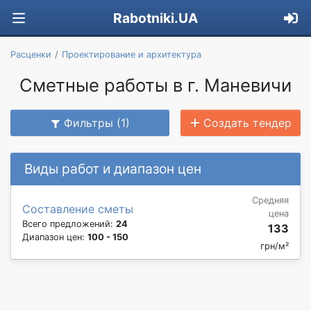
Rabotniki.UA
Расценки
Проектирование и архитектура
Сметные работы в г. Маневичи
Фильтры (1)
Создать тендер
Виды работ и диапазон цен
Средняя
Составление сметы
цена
Всего предложений:
24
133
Диапазон цен:
100 - 150
грн/м²