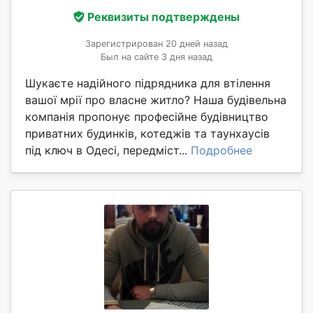
Реквизиты подтверждены
Зарегистрирован 20 дней назад
Был на сайте 3 дня назад
Шукаєте надійного підрядника для втілення
вашої мрії про власне житло? Наша будівельна
компанія пропонує професійне будівництво
приватних будинків, котеджів та таунхаусів
під ключ в Одесі, передміст...
Подробнее