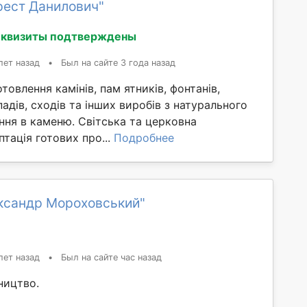
рест Данилович"
еквизиты подтверждены
лет назад
•
Был на сайте 3 года назад
товлення камінів, пам ятників, фонтанів,
падів, сходів та інших виробів з натурального
ння в каменю. Світська та церковна
птація готових про...
Подробнее
ксандр Мороховський"
лет назад
•
Был на сайте час назад
ництво.