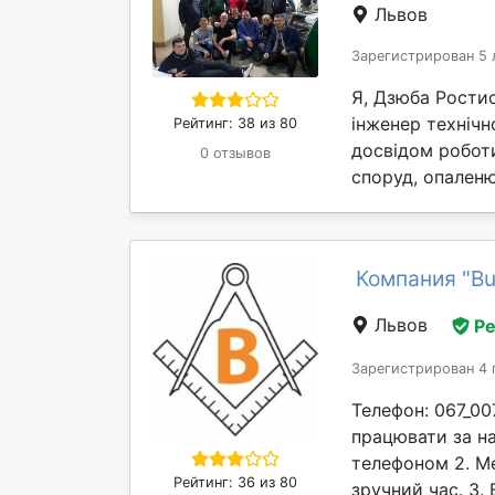
Львов
Зарегистрирован 5 
Я, Дзюба Ростис
інженер технічн
Рейтинг: 38 из 80
досвідом роботи
0 отзывов
споруд, опаленю
Компания "B
Львов
Р
Зарегистрирован 4 
Телефон: 067_00
працювати за на
телефоном 2. М
Рейтинг: 36 из 80
зручний час. 3. 