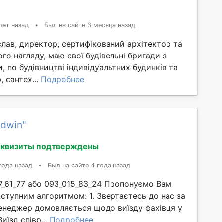
лет назад
•
Был на сайте 3 месяца назад
лав, директор, сертифікований архітектор та
ого нагляду, маю свої будівельні бригади з
, по будівництві індивідуальтних будинків та
, сантех...
Подробнее
udwin"
еквизиты подтверждены
года назад
•
Был на сайте 4 года назад
7_61_77 або 093_015_83_24 Пропонуємо Вам
ступним алгоритмом: 1. Звертаєтесь до нас за
енеджер домовляється щодо виїзду фахівця у
Виїзд співр...
Подробнее