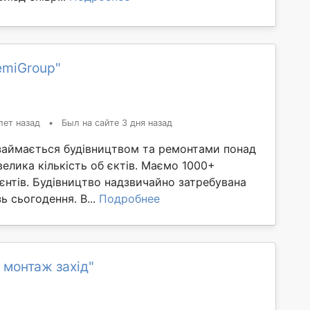
emiGroup"
лет назад
•
Был на сайте 3 дня назад
займається будівництвом та ремонтами понад
 велика кількість об єктів. Маємо 1000+
єнтів. Будівництво надзвичайно затребувана
ь сьогодення. В...
Подробнее
 монтаж захід"