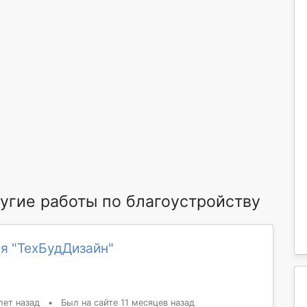
гие работы по благоустройству
я "ТехБудДизайн"
лет назад
•
Был на сайте 11 месяцев назад