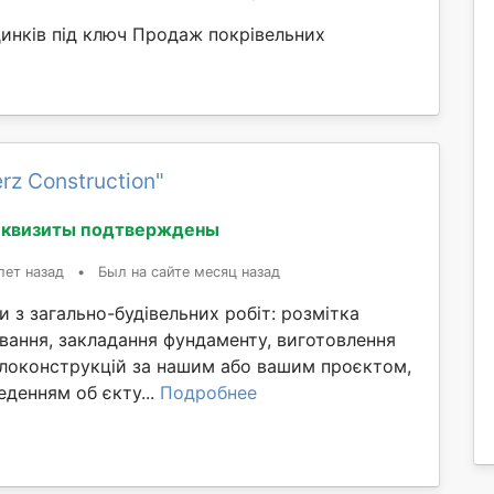
динків під ключ Продаж покрівельних
rz Construction"
еквизиты подтверждены
лет назад
•
Был на сайте месяц назад
 з загально-будівельних робіт: розмітка
ування, закладання фундаменту, виготовлення
локонструкцій за нашим або вашим проєктом,
денням об єкту...
Подробнее