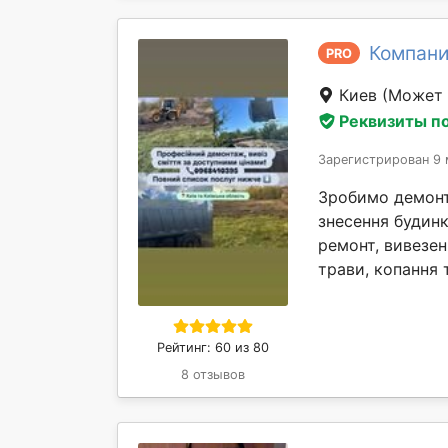
Компани
PRO
Киев
(Может 
Реквизиты п
Зарегистрирован 9 
Зробимо демонта
знесення будинк
ремонт, вивезен
трави, копання т
Рейтинг: 60 из 80
8 отзывов