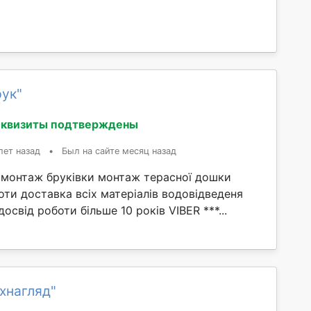
рук"
еквизиты подтверждены
лет назад
•
Был на сайте месяц назад
 монтаж бруківки монтаж терасної дошки
ти доставка всіх матеріалів водовідведеня
освід роботи більше 10 років VIBER ***...
хнагляд"