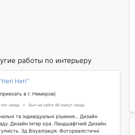
гие работы по интерьеру
Наті Наті"
приехать в г. Немиров)
 лет назад
•
Был на сайте 46 минут назад
нальні та індивідуальні рішення... Дизайн
аду. Дизайн Інтер єра. Ландшафтний Дизайн.
упність. 3д Візуалізація. Фотореалістичні