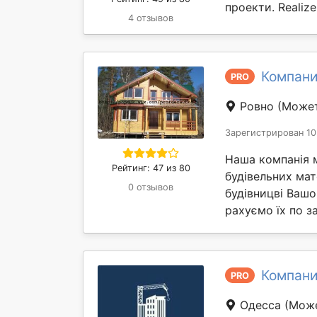
проекти. Realize 
4 отзывов
Компани
PRO
Ровно
(Может
Зарегистрирован 10
Наша компанія 
Рейтинг: 47 из 80
будівельних мат
0 отзывов
будівницві Вашо
рахуємо їх по за
Компани
PRO
Одесса
(Може