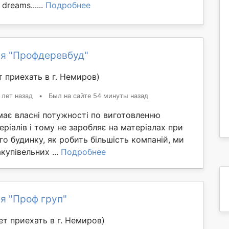
dreams......
Подробнее
я "Профдеревбуд"
 приехать в г. Немиров)
 лет назад
•
Был на сайте 54 минуты назад
має власні потужності по виготовленню
еріалів і тому не заробляє на матеріалах при
го будинку, як робить більшість компаній, ми
купівельних ...
Подробнее
я "Проф груп"
т приехать в г. Немиров)