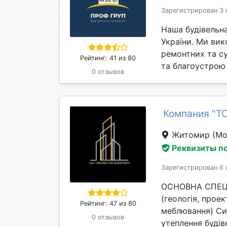
Зарегистрирован 3 
Наша будівельна
України. Ми ви
ремонтних та су
Рейтинг: 41 из 80
та благоустрою 
0 отзывов
Компания "Т
Житомир
(Мо
Реквизиты п
Зарегистрирован 6 
ОСНОВНА СПЕЦІА
(геологія, проек
Рейтинг: 47 из 80
меблювання) Си
0 отзывов
утеплення будіве