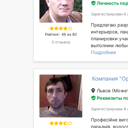
Личность по
Зарегистрирован 6 
Предлагаю разр
интерьеров, ла
Рейтинг: 46 из 80
планировки уча
0 отзывов
выполним любые
Подробнее
Компания "О
Львов
(Может
Реквизиты п
Зарегистрирован 8 
Професійне виго
парканів, водос