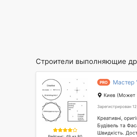
Строители выполняющие дру
Мастер "
PRO
Киев
(Может 
Зарегистрирован 12
Креативні, оригі
Будівель та Фас
Швидкість. Дост
Рейтинг: 49 из 80