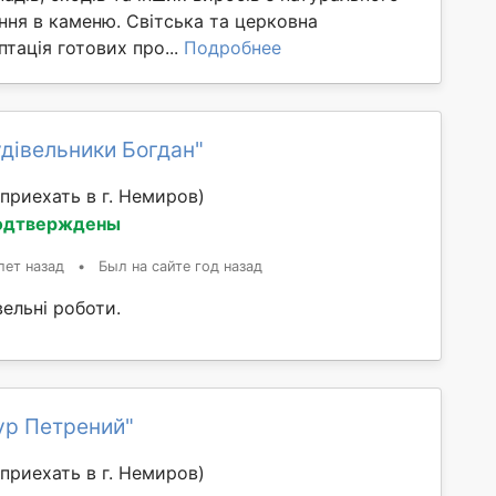
ння в каменю. Світська та церковна
птація готових про...
Подробнее
дівельники Богдан"
приехать в г. Немиров)
одтверждены
лет назад
•
Был на сайте год назад
ельні роботи.
ур Петрений"
приехать в г. Немиров)