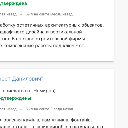
дтверждена
лет назад
•
Был на сайте месяц назад
аботку эстетичных архитектурных объектов,
ндшафтного дизайна и вертикальной
стка. В составе строительной фирмы
 комплексные работы под ключ - ст...
рест Данилович"
 приехать в г. Немиров)
одтверждены
лет назад
•
Был на сайте 3 года назад
товлення камінів, пам ятників, фонтанів,
падів, сходів та інших виробів з натурального