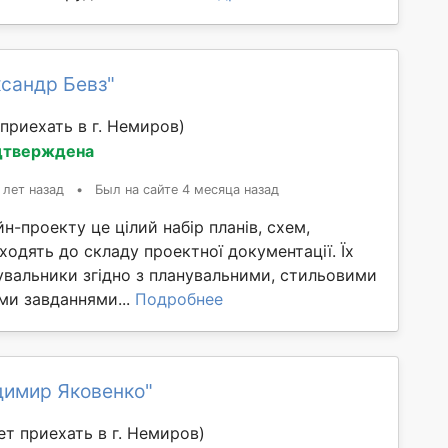
сандр Бевз"
приехать в г. Немиров)
дтверждена
 лет назад
•
Был на сайте 4 месяца назад
н-проекту це цілий набір планів, схем,
ходять до складу проектної документації. Їх
увальники згідно з планувальними, стильовими
ми завданнями...
Подробнее
димир Яковенко"
т приехать в г. Немиров)