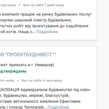
года назад
•
Был на сайте 7 дней назад
 компанія працює на ринку будівельних послуг
конуємо широкий спектр будівельних,
путніх робіт від проєктування до оздоблення
об єктів. Наша с...
Подробнее
ОВ "ПРОЄКТБУДІНВЕСТ""
жет приехать в г. Немиров)
одтверждены
лет назад
•
Был на сайте 4 часа назад
ЛІЗАЦІЯ Індивідуальне будівництво під ключ
т, будівництво, мережі, благоустрій,
стеми автономного живлення Ефективне
ль і споруд Тепловізій...
Подробнее