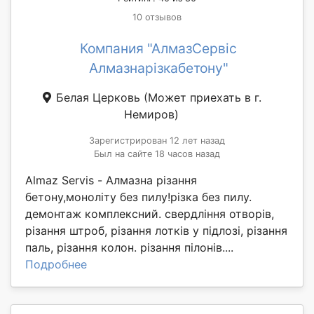
10 отзывов
Компания "АлмазСервіс
Алмазнарізкабетону"
Белая Церковь
(Может приехать в г.
Немиров)
Зарегистрирован 12 лет назад
Был на сайте 18 часов назад
Almaz Servis - Алмазна різання
бетону,моноліту без пилу!різка без пилу.
демонтаж комплексний. свердління отворів,
різання штроб, різання лотків у підлозі, різання
паль, різання колон. різання пілонів....
Подробнее