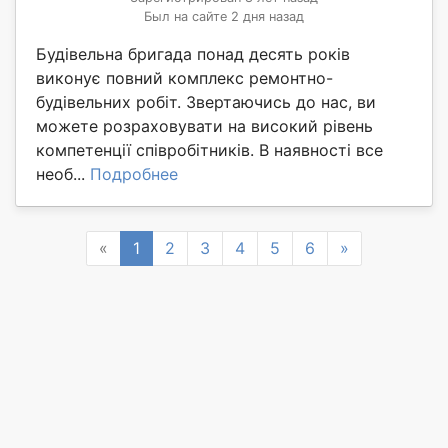
Был на сайте 2 дня назад
Будівельна бригада понад десять років
виконує повний комплекс ремонтно-
будівельних робіт. Звертаючись до нас, ви
можете розраховувати на високий рівень
компетенції співробітників. В наявності все
необ...
Подробнее
Previous
Next
«
1
2
3
4
5
6
»