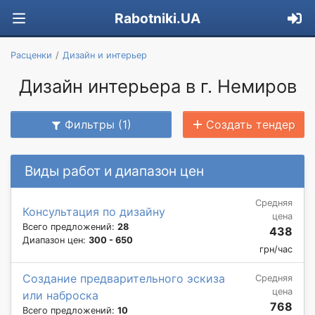
Rabotniki.UA
Расценки
Дизайн и интерьер
Дизайн интерьера в г. Немиров
Фильтры (1)
Создать тендер
Виды работ и диапазон цен
Средняя
Консультация по дизайну
цена
Всего предложений:
28
438
Диапазон цен:
300 - 650
грн/час
Создание предварительного эскиза
Средняя
цена
или наброска
768
Всего предложений:
10