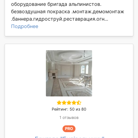
оборудование бригада альпинистов.
безвоздушная покраска .монтаж.демомонтаж
.баннера.гидроструй.реставрация.огн...
Подробнее
Рейтинг: 50 из 80
1 отзывов
PRO