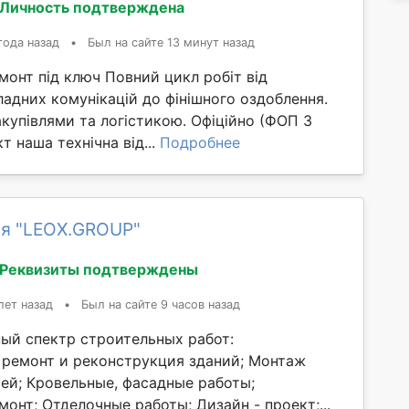
Личность подтверждена
года назад
•
Был на сайте 13 минут назад
онт під ключ Повний цикл робіт від
адних комунікацій до фінішного оздоблення.
купівлями та логістикою. Офіційно (ФОП 3
т наша технічна від...
Подробнее
я "LEOX.GROUP"
Реквизиты подтверждены
лет назад
•
Был на сайте 9 часов назад
ый спектр строительных работ:
 ремонт и реконструкция зданий; Монтаж
ей; Кровельные, фасадные работы;
онт; Отделочные работы; Дизайн - проект;...