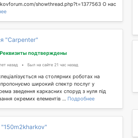
rkovforum.com/showthread.php?t=1377563 О нас
нее
я "Сarpenter"
Реквизиты подтверждены
лет назад
•
Был на сайте 21 час назад
пеціалізується на столярних роботах на
 пропонуємо широкий спектр послуг у
крема зведення каркасних споруд з нуля під
ання окремих елементів ...
Подробнее
 "150m2kharkov"