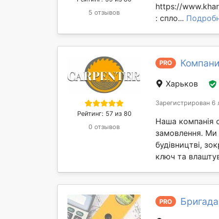
https://www.kha
5 отзывов
: спло...
Подроб
Компани
PRO
Харьков
Зарегистрирован 6 
Рейтинг: 57 из 80
Наша компанія с
0 отзывов
замовлення. Ми
будівництві, зо
ключ та влаштув
Бригада
PRO