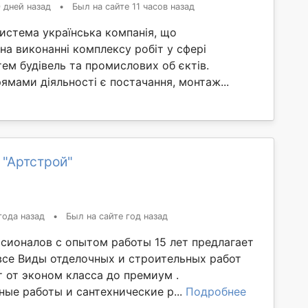
 дней назад
•
Был на сайте 11 часов назад
стема українська компанія, що
 на виконанні комплексу робіт у сфері
ем будівель та промислових об єктів.
мами діяльності є постачання, монтаж...
 "Артстрой"
года назад
•
Был на сайте год назад
сионалов с опытом работы 15 лет предлагает
 все Виды отделочных и строительных работ
 от эконом класса до премиум .
ые работы и сантехнические р...
Подробнее