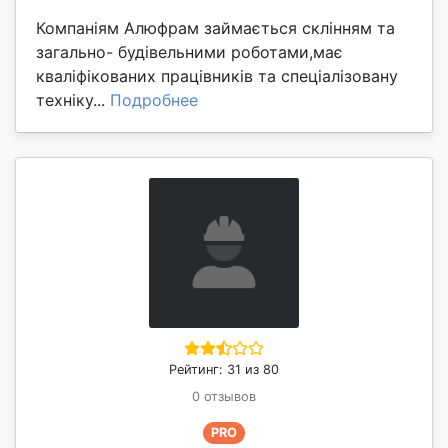
Компаніям Алюфрам займається склінням та
загально- будівельними роботами,має
кваліфікованих працівників та спеціалізовану
техніку...
Подробнее
Рейтинг: 31 из 80
0 отзывов
PRO