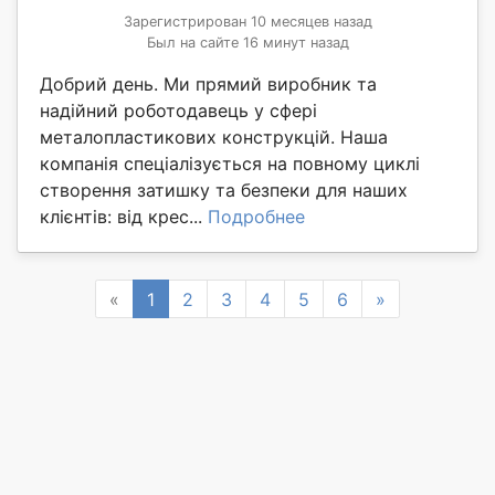
Зарегистрирован 10 месяцев назад
Был на сайте 16 минут назад
Добрий день. Ми прямий виробник та
надійний роботодавець у сфері
металопластикових конструкцій. Наша
компанія спеціалізується на повному циклі
створення затишку та безпеки для наших
клієнтів: від крес...
Подробнее
Previous
Next
«
1
2
3
4
5
6
»