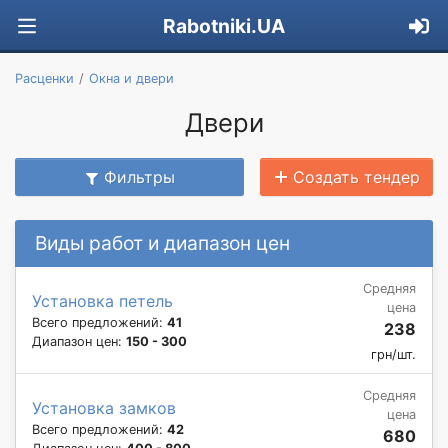
Rabotniki.UA
Расценки
Окна и двери
Двери
Фильтры
Создать тендер
Виды работ и диапазон цен
Средняя
Установка петель
цена
Всего предложений:
41
238
Диапазон цен:
150 - 300
грн/шт.
Средняя
Установка замков
цена
Всего предложений:
42
680