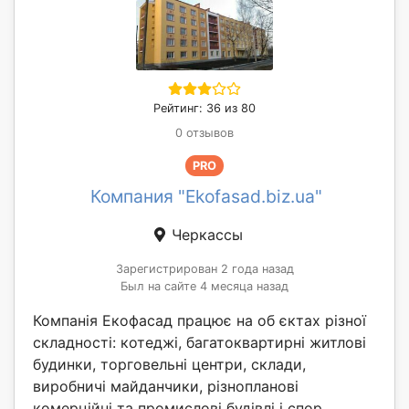
Рейтинг: 36 из 80
0 отзывов
PRO
Компания "Еkofasad.biz.ua"
Черкассы
Зарегистрирован 2 года назад
Был на сайте 4 месяца назад
Компанія Екофасад працює на об єктах різної
складності: котеджі, багатоквартирні житлові
будинки, торговельні центри, склади,
виробничі майданчики, різнопланові
комерційні та промислові будівлі і спор...