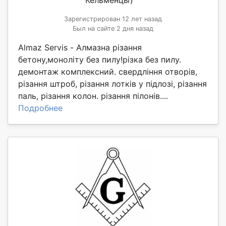
Зарегистрирован 12 лет назад
Был на сайте 2 дня назад
Almaz Servis - Алмазна різання
бетону,моноліту без пилу!різка без пилу.
демонтаж комплексний. свердління отворів,
різання штроб, різання лотків у підлозі, різання
паль, різання колон. різання пілонів....
Подробнее