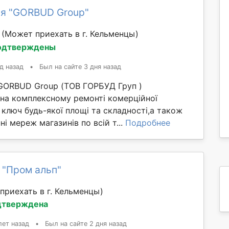
я "GORBUD Group"
й
(Может приехать в г. Кельменцы)
одтверждены
д назад
•
Был на сайте 3 дня назад
GORBUD Group (ТОВ ГОРБУД Груп )
 на комплексному ремонті комерційної
 ключ будь-якої площі та складності,а також
ні мереж магазинів по всій т...
Подробнее
 "Пром альп"
приехать в г. Кельменцы)
дтверждена
лет назад
•
Был на сайте 2 дня назад