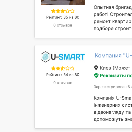
Опытная бригад
работ! Строите
Рейтинг: 35 из 80
ремонт квартир
0 отзывов
подборе строит
Компания "U
Киев
(Может 
Реквизиты п
Рейтинг: 34 из 80
0 отзывов
Зарегистрирован 6 
Компанія U-Sma
інженерних сис
відеонагляду та
допоможуть змон