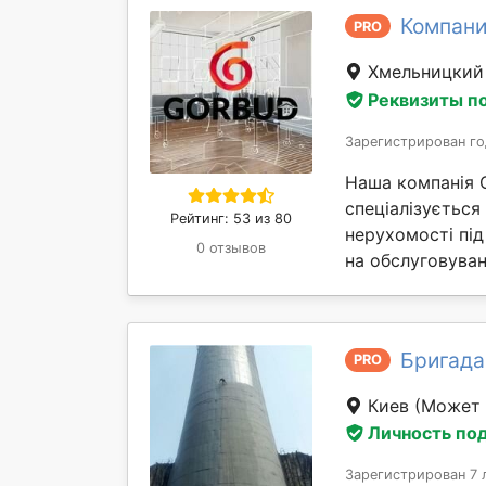
Компани
PRO
Хмельницки
Реквизиты п
Зарегистрирован го
Наша компанія 
спеціалізується
Рейтинг: 53 из 80
нерухомості під
0 отзывов
на обслуговуван
Бригада
PRO
Киев
(Может 
Личность по
Зарегистрирован 7 