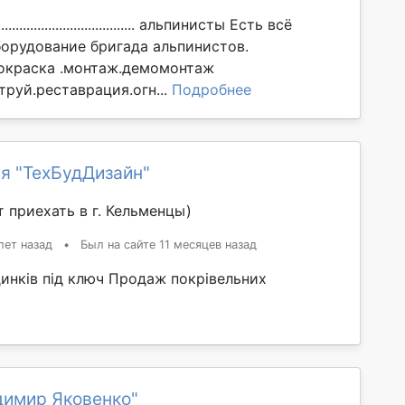
................................... альпинисты Есть всё
орудование бригада альпинистов.
окраска .монтаж.демомонтаж
труй.реставрация.огн...
Подробнее
я "ТехБудДизайн"
 приехать в г. Кельменцы)
лет назад
•
Был на сайте 11 месяцев назад
динків під ключ Продаж покрівельних
димир Яковенко"