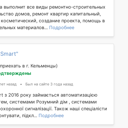
а выполнит все виды ремонтно-строительных
льство домов, ремонт квартир капитальный,
 косметический, создание проекта, помощь в
ельных материалов...
Подробнее
-Smart"
приехать в г. Кельменцы)
одтверждены
лет назад
•
Был на сайте 3 года назад
rt з 2016 року займається автоматизацією
тем, системами Розумний дім , системами
 охоронної сигналізації. Також наші спеціалісти
тувати, підкл...
Подробнее